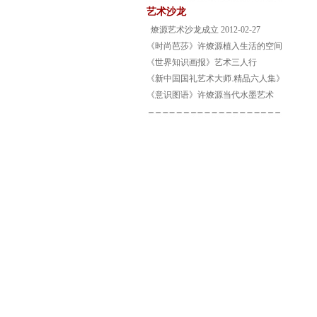
艺术沙龙
燎源艺术沙龙成立 2012-02-27
《时尚芭莎》许燎源植入生活的空间
《世界知识画报》艺术三人行
《新中国国礼艺术大师.精品六人集》
《意识图语》许燎源当代水墨艺术