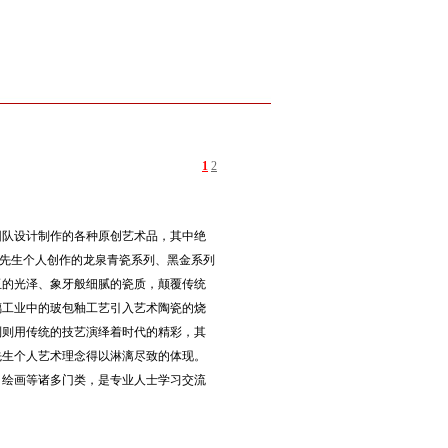
1
2
团队设计制作的各种原创艺术品，其中绝
源先生个人创作的龙泉青瓷系列、黑金系列
玉的光泽、象牙般细腻的瓷质，颠覆传统
璃工业中的玻包釉工艺引入艺术陶瓷的烧
列则用传统的技艺演绎着时代的精彩，其
先生个人艺术理念得以淋漓尽致的体现。
、绘画等诸多门类，是专业人士学习交流