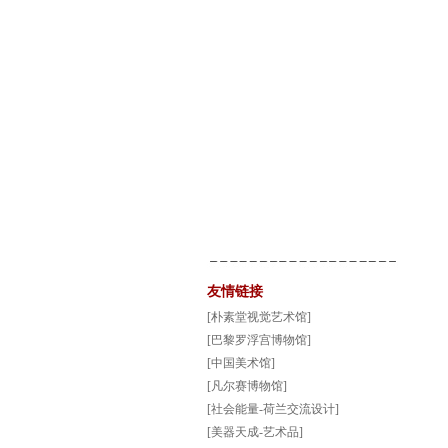
友情链接
[朴素堂视觉艺术馆]
[巴黎罗浮宫博物馆]
[中国美术馆]
[凡尔赛博物馆]
[社会能量-荷兰交流设计]
[美器天成-艺术品]