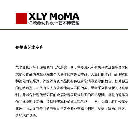
创想库艺术商店
艺术商店座落于许燎源当代艺术馆一侧，主要展示和销售许燎源先生及其
大部分作品为许燎源先生个人创作的陶瓷艺术品。其主打的作品 是许燎
和德化白瓷系列。许燎源青瓷作品拥有传统青瓷清澈碧绿的釉色、如冰似
的别致造型，却又向世人宣告着他与众不同的美。黑金系列将创新的将玻
制，并以各种现代感图样的金箔附着表现最前卫的艺术思潮。德化白瓷系
作品线条明快流畅、造型端庄浑朴却颇具现代感……方寸之间，将许燎源
此外，商店设有专门的书架出售各类专业书籍和刊物，涵盖了绘画、陶艺
达的绝佳选择。