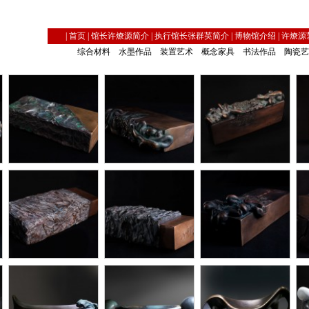
|
首页
|
馆长许燎源简介
|
执行馆长张群英简介
|
博物馆介绍
|
许燎源
综合材料
水墨作品
装置艺术
概念家具
书法作品
陶瓷艺