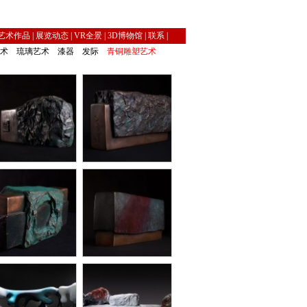
艺术作品
|
展览动态
|
VR全景
|
3D博物馆
|
联系
|
术
琉璃艺术
漆器
发际
青铜雕塑艺术